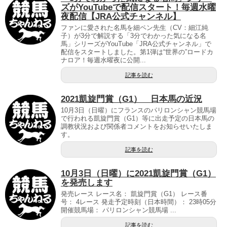
ズがYouTubeで配信スタート！毎週水曜
夜配信【JRA公式チャンネル】
ファンに愛された名馬を細ペン先生（CV：細江純
子）が3分で解説する「3分でわかった気になる名
馬」シリーズがYouTube「JRA公式チャンネル」で
配信をスタートしました。第1弾は“世界の”ロードカ
ナロア！毎週水曜夜に公開...
記事を読む
2021凱旋門賞（G1） 日本馬の近況
10月3日（日曜）にフランスのパリロンシャン競馬場
で行われる凱旋門賞（G1）等に出走予定の日本馬の
調教状況および関係者コメントをお知らせいたしま
す。
記事を読む
10月3日（日曜）に2021凱旋門賞（G1）
を発売します
発売レース レース名： 凱旋門賞（G1） レース番
号： 4レース 発走予定時刻（日本時間）： 23時05分
開催競馬場： パリロンシャン競馬場 ...
記事を読む