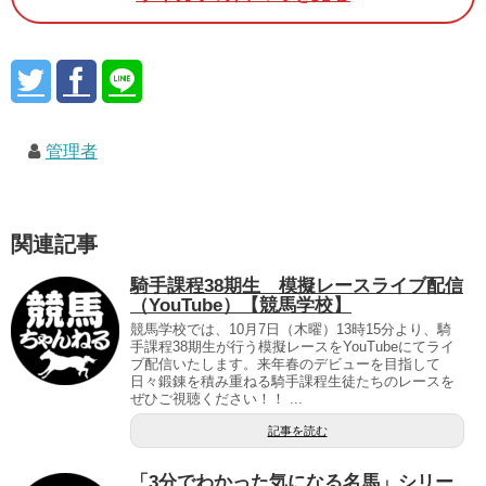
管理者
関連記事
騎手課程38期生 模擬レースライブ配信
（YouTube）【競馬学校】
競馬学校では、10月7日（木曜）13時15分より、騎
手課程38期生が行う模擬レースをYouTubeにてライ
ブ配信いたします。来年春のデビューを目指して
日々鍛錬を積み重ねる騎手課程生徒たちのレースを
ぜひご視聴ください！！ ...
記事を読む
「3分でわかった気になる名馬」シリー