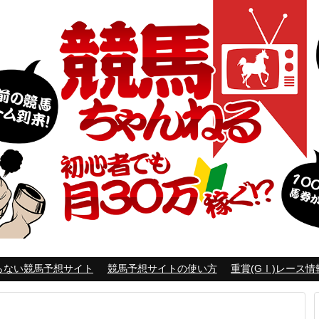
らない競馬予想サイト
競馬予想サイトの使い方
重賞(GⅠ)レース情