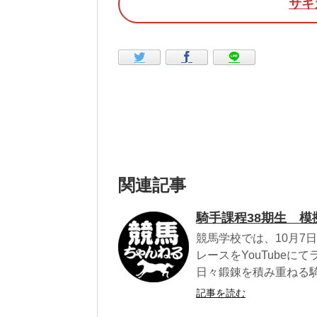
サキ
関連記事
騎手課程38期生 模
競馬学校では、10月7
レースをYouTube
日々鍛錬を積み重ねる騎
記事を読む