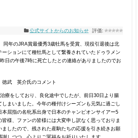
公式サイトからのお知らせ
し、同年のJRA賞最優秀3歳牡馬を受賞、現役引退後は北
テーションにて種牡馬として繋養されていたドゥラメン
、昨日の午後7時に死亡したとの連絡がありましたのでお
 徳武 英介氏のコメント
治療をしており、良化途中でしたが、前日30日より腸
てしまいました。今年の種付けシーズンも元気に過ごし
日本屈指の名牝系出身で日本のチャンピオンサイアー5
の皆様、ファンの皆様には大変申し訳なく思っておりま
いましたので、残された産駒たちの応援を引き続きお願
感謝しつつ、心よりご冥福をお祈りいたします。