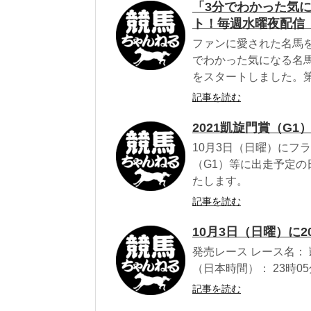
「3分でわかった気に
ト！毎週水曜夜配信
ファンに愛された名馬を
でわかった気になる名馬
をスタートしました。第
記事を読む
2021凱旋門賞（G
10月3日（日曜）にフ
（G1）等に出走予定
たします。
記事を読む
10月3日（日曜）に
発売レース レース名： 
（日本時間）： 23時05
記事を読む