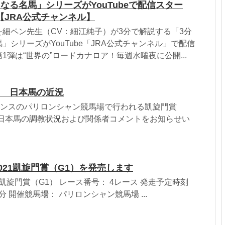
なる名馬」シリーズがYouTubeで配信スター
【JRA公式チャンネル】
細ペン先生（CV：細江純子）が3分で解説する「3分
」シリーズがYouTube「JRA公式チャンネル」で配信
1弾は“世界の”ロードカナロア！毎週水曜夜に公開...
1） 日本馬の近況
ランスのパリロンシャン競馬場で行われる凱旋門賞
の日本馬の調教状況および関係者コメントをお知らせい
2021凱旋門賞（G1）を発売します
凱旋門賞（G1） レース番号： 4レース 発走予定時刻
分 開催競馬場： パリロンシャン競馬場 ...