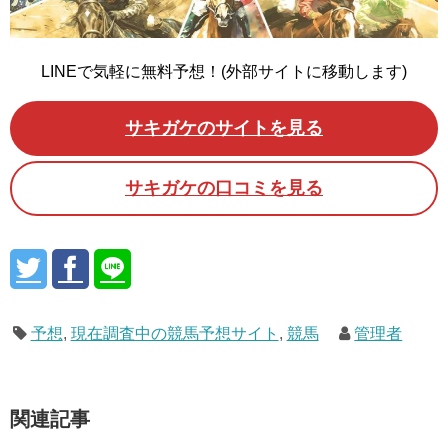
LINEで気軽に無料予想！(外部サイトに移動します)
サキガケのサイトを見る
サキガケの口コミを見る
予想
,
現在調査中の競馬予想サイト
,
競馬
管理者
関連記事