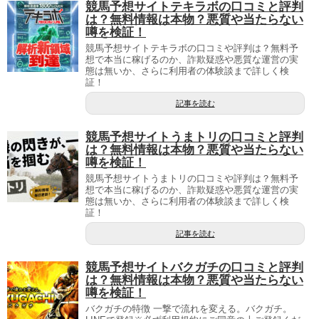
競馬予想サイトテキラボの口コミと評判
は？無料情報は本物？悪質や当たらない
噂を検証！
競馬予想サイトテキラボの口コミや評判は？無料予
想で本当に稼げるのか、詐欺疑惑や悪質な運営の実
態は無いか、さらに利用者の体験談まで詳しく検
証！
記事を読む
競馬予想サイトうまトリの口コミと評判
は？無料情報は本物？悪質や当たらない
噂を検証！
競馬予想サイトうまトリの口コミや評判は？無料予
想で本当に稼げるのか、詐欺疑惑や悪質な運営の実
態は無いか、さらに利用者の体験談まで詳しく検
証！
記事を読む
競馬予想サイトバクガチの口コミと評判
は？無料情報は本物？悪質や当たらない
噂を検証！
バクガチの特徴 一撃で流れを変える。バクガチ。