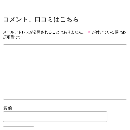
コメント、口コミはこちら
メールアドレスが公開されることはありません。
※
が付いている欄は必
須項目です
名前