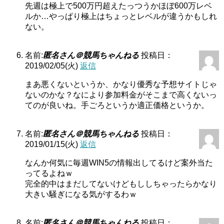
先週は極上で500万円超えたっつうかほぼ600万レベ
ルか…やっぱり極上はちょっとレベルが違うかもしれ
ない。
名前:
匿名さん＠競馬ちゃんねる
投稿日：
2019/02/05(火)
返信
まあ悪くないというか、かなり優秀な予想サイトじゃ
ないのかな？なにより参加料金がそこまで高くないっ
てのが良いね。手ごろというか適正価格というか。
名前:
匿名さん＠競馬ちゃんねる
投稿日：
2019/01/15(火)
返信
なんか何気に毎週WIN5の情報出してるけど案外当た
ってるよねｗ
完全的中はまだしてないけどもししちゃったらかなり
大きい騒ぎになる気がするわｗ
名前:
匿名さん＠競馬ちゃんねる
投稿日：