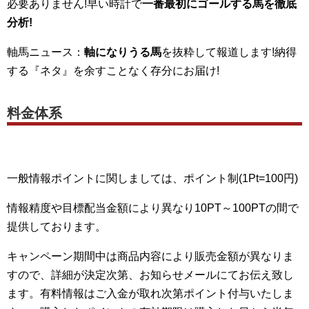
必要ありません!早い時計で
一番最初にゴールする馬を徹底
分析!
軸馬ニュース：
軸になりうる馬
を抜粋して報道します!納得
する『ネタ』を余すことなく存分にお届け!
料金体系
一般情報ポイントに関しましては、ポイント制(1Pt=100円)
情報精度や目標配当金額により異なり10PT～100PTの間で
提供しております。
キャンペーン期間中は商品内容により販売金額が異なりま
すので、詳細が決定次第、お知らせメールにてお伝え致し
ます。有料情報はご入金が取れ次第ポイント付与いたしま