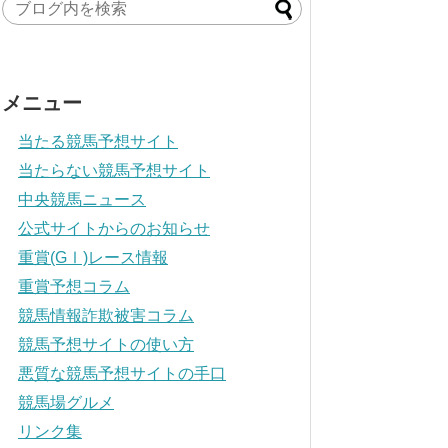
メニュー
当たる競馬予想サイト
当たらない競馬予想サイト
中央競馬ニュース
公式サイトからのお知らせ
重賞(GⅠ)レース情報
重賞予想コラム
競馬情報詐欺被害コラム
競馬予想サイトの使い方
悪質な競馬予想サイトの手口
競馬場グルメ
リンク集