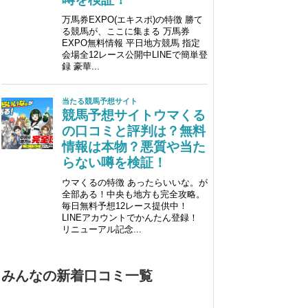
みんなの新着口コミ一覧