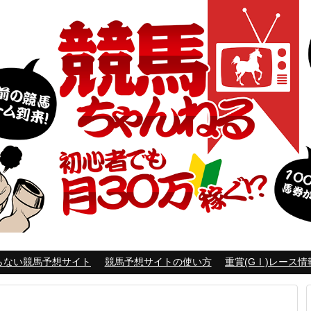
らない競馬予想サイト
競馬予想サイトの使い方
重賞(GⅠ)レース情