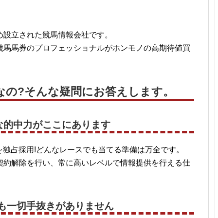
め設立された競馬情報会社です。
競馬馬券のプロフェッショナルがホンモノの高期待値買
なの?そんな疑問にお答えします。
的な的中力がここにあります
名を独占採用!どんなレースでも当てる準備は万全です。
契約解除を行い、常に高いレベルで情報提供を行える仕
でも一切手抜きがありません