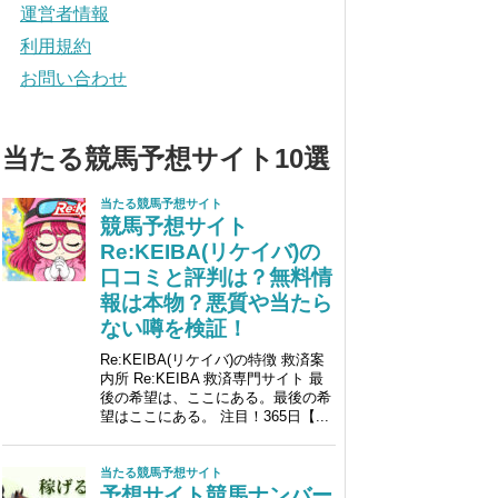
運営者情報
利用規約
お問い合わせ
当たる競馬予想サイト10選