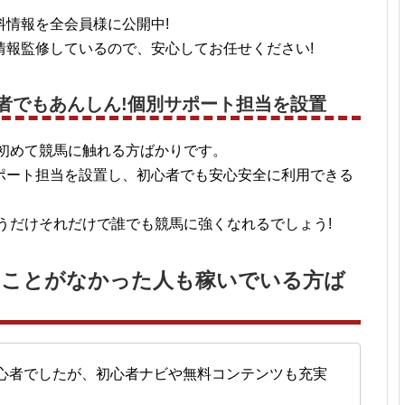
情報を全会員様に公開中!
情報監修しているので、安心してお任せください!
心者でもあんしん!個別サポート担当を設置
、初めて競馬に触れる方ばかりです。
ポート担当を設置し、初心者でも安心安全に利用できる
うだけそれだけで誰でも競馬に強くなれるでしょう!
たことがなかった人も稼いでいる方ば
心者でしたが、初心者ナビや無料コンテンツも充実