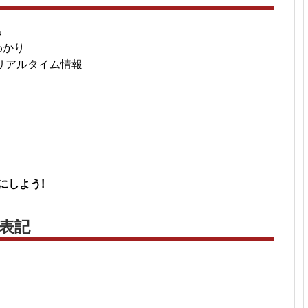
る
わかり
リアルタイム情報
にしよう!
表記