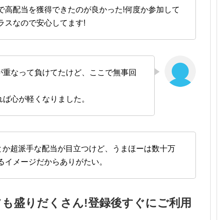
で高配当を獲得できたのが良かった!何度か参加して
ラスなので安心してます!
が重なって負けてたけど、ここで無事回
れば心が軽くなりました。
円とか超派手な配当が目立つけど、うまほーは数十万
るイメージだからありがたい。
も盛りだくさん!登録後すぐにご利用