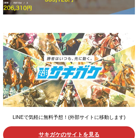
LINEで気軽に無料予想！(外部サイトに移動します)
サキガケのサイトを見る