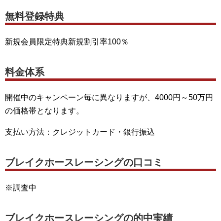
無料登録特典
新規会員限定特典新規割引率100％
料金体系
開催中のキャンペーン毎に異なりますが、4000円～50万円
の価格帯となります。
支払い方法：クレジットカード・銀行振込
ブレイクホースレーシングの口コミ
※調査中
ブレイクホースレーシングの的中実績