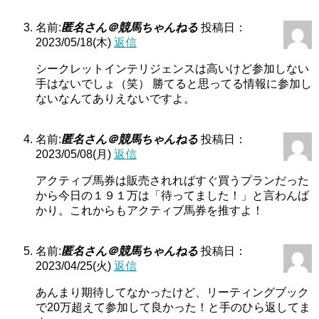
名前:
匿名さん＠競馬ちゃんねる
投稿日：
2023/05/18(木)
返信
シークレットインテリジェンスは高いけど参加しない
手はないでしょ（笑） 勝てると思ってる情報に参加し
ないなんてありえないですよ。
名前:
匿名さん＠競馬ちゃんねる
投稿日：
2023/05/08(月)
返信
アクティブ馬券は販売されればすぐ買うプランだった
から今日の１９１万は「待ってました！」と言わんば
かり。これからもアクティブ馬券を推すよ！
名前:
匿名さん＠競馬ちゃんねる
投稿日：
2023/04/25(火)
返信
あんまり期待してなかったけど、リーティングブック
で20万超えて参加して良かった！と手のひら返してま