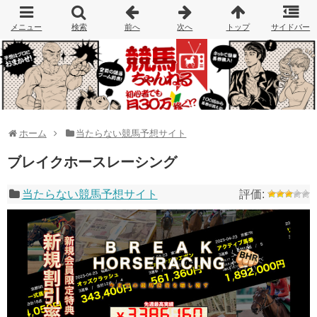
ホーム
当たらない競馬予想サイト
ブレイクホースレーシング
当たらない競馬予想サイト