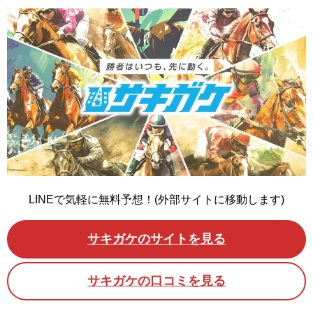
LINEで気軽に無料予想！(外部サイトに移動します)
サキガケのサイトを見る
サキガケの口コミを見る