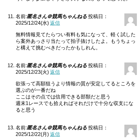
名前:
匿名さん＠競馬ちゃんねる
投稿日：
2025/12/24(水)
返信
無料情報見てたらつい有料も気になって、軽く試した
ら案外あっさり当たって拍子抜けしたよ。もうちょっ
と構えて挑むべきだったかもしれん。
名前:
匿名さん＠競馬ちゃんねる
投稿日：
2025/12/23(火)
返信
欲張って高額狙うより情報の質が安定してるところを
選ぶのが一番だね
ここはその点では信用できる部類だと思う
週末1レースでも拾えればそれだけで十分な収支にな
ると思う
名前:
匿名さん＠競馬ちゃんねる
投稿日：
2025/12/22(月)
返信