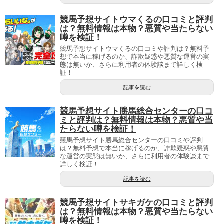
競馬予想サイトウマくるの口コミと評判
は？無料情報は本物？悪質や当たらない
噂を検証！
競馬予想サイトウマくるの口コミや評判は？無料予
想で本当に稼げるのか、詐欺疑惑や悪質な運営の実
態は無いか、さらに利用者の体験談まで詳しく検
証！
記事を読む
競馬予想サイト勝馬総合センターの口コ
ミと評判は？無料情報は本物？悪質や当
たらない噂を検証！
競馬予想サイト勝馬総合センターの口コミや評判
は？無料予想で本当に稼げるのか、詐欺疑惑や悪質
な運営の実態は無いか、さらに利用者の体験談まで
詳しく検証！
記事を読む
競馬予想サイトサキガケの口コミと評判
は？無料情報は本物？悪質や当たらない
噂を検証！