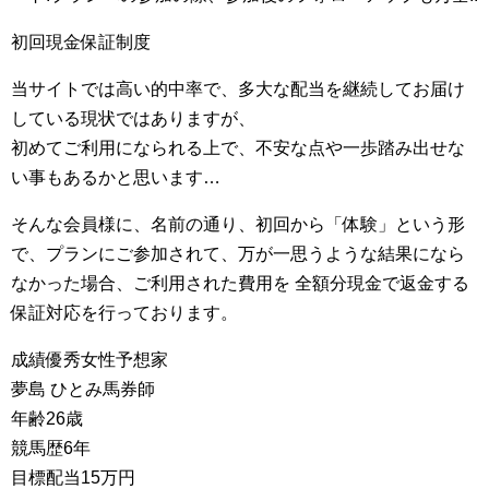
初回現金保証制度
当サイトでは高い的中率で、多大な配当を継続してお届け
している現状ではありますが、
初めてご利用になられる上で、不安な点や一歩踏み出せな
い事もあるかと思います…
そんな会員様に、名前の通り、初回から「体験」という形
で、プランにご参加されて、万が一思うような結果になら
なかった場合、ご利用された費用を 全額分現金で返金する
保証対応を行っております。
成績優秀女性予想家
夢島 ひとみ馬券師
年齢26歳
競馬歴6年
目標配当15万円