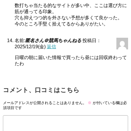
数打ちゃ当たる的なサイトが多い中、ここは選び方に
筋が通ってる印象。
穴も抑えつつ的を外さない予想が多くて良かった。
今のところ手堅く拾えてるからありがたい。
名前:
匿名さん＠競馬ちゃんねる
投稿日：
2025/12/19(金)
返信
日曜の朝に届いた情報で買ったら昼には回収終わって
たわ
コメント、口コミはこちら
メールアドレスが公開されることはありません。
※
が付いている欄は必
須項目です