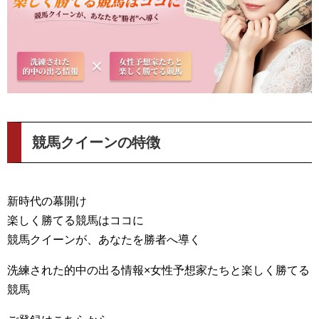
競馬クイーンの特徴
新時代の幕開け
楽しく勝てる競馬はココに
競馬クイーンが、あなたを勝者へ導く
洗練された的中の出る情報×女性予想家たちと楽しく勝てる
競馬