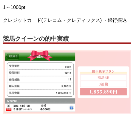
1～1000pt
クレジットカード(テレコム・クレディックス) ・銀行振込
競馬クイーンの的中実績