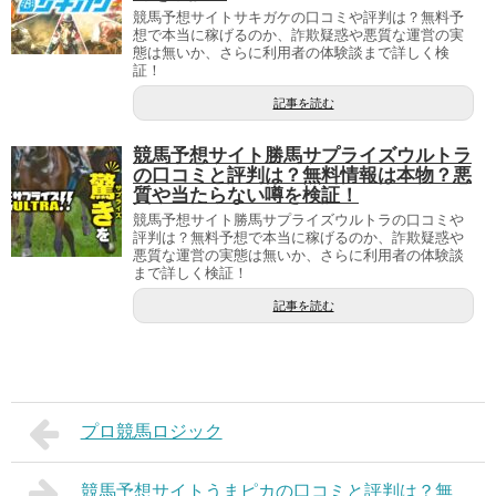
競馬予想サイトサキガケの口コミや評判は？無料予
想で本当に稼げるのか、詐欺疑惑や悪質な運営の実
態は無いか、さらに利用者の体験談まで詳しく検
証！
記事を読む
競馬予想サイト勝馬サプライズウルトラ
の口コミと評判は？無料情報は本物？悪
質や当たらない噂を検証！
競馬予想サイト勝馬サプライズウルトラの口コミや
評判は？無料予想で本当に稼げるのか、詐欺疑惑や
悪質な運営の実態は無いか、さらに利用者の体験談
まで詳しく検証！
記事を読む
プロ競馬ロジック
競馬予想サイトうまピカの口コミと評判は？無