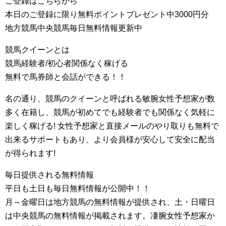
ご登録はこちらから
本日のご登録に限り無料ポイントプレゼント中3000円分
地方競馬中央競馬毎日無料情報更新中
競馬クイーンとは
競馬経験者/初心者関係なく稼げる
無料で馬券師と会話ができる！！
名の通り、競馬のクイーンと呼ばれる敏腕女性予想家が数
多く在籍し、競馬が初めてでも経験者でも関係なく気軽に
楽しく稼げる! 女性予想家と直接メールのやり取りも無料で
出来るサポートもあり、より会員様が安心して安全に配当
が得られます!
毎日提供される無料情報
平日も土日も毎日無料情報が公開中！！
月～金曜日は地方競馬の無料情報が提供され、土・日曜日
は中央競馬の無料情報が掲載されます。凄腕女性予想家か