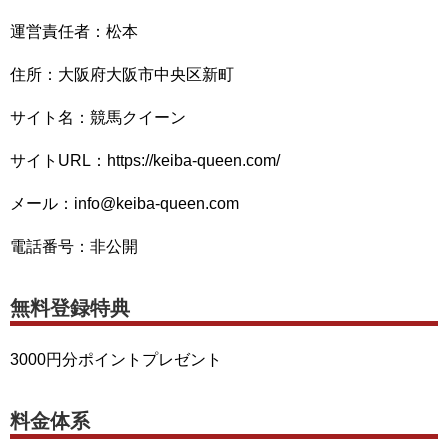
運営責任者：松本
住所：大阪府大阪市中央区新町
サイト名：競馬クイーン
サイトURL：https://keiba-queen.com/
メール：info@keiba-queen.com
電話番号：非公開
無料登録特典
3000円分ポイントプレゼント
料金体系