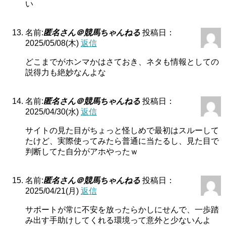
い
名前:
匿名さん＠競馬ちゃんねる
投稿日：
2025/05/08(木)
返信
どこまでがホンマかはさておき、ネタも情報としての
説得力も絶妙なんよな
名前:
匿名さん＠競馬ちゃんねる
投稿日：
2025/04/30(水)
返信
サイトの見た目がちょっと怪しめで最初はスルーして
たけど、実際使ってみたら普通に当たるし、見た目で
判断してた自分がアホやったｗ
名前:
匿名さん＠競馬ちゃんねる
投稿日：
2025/04/21(月)
返信
サポートが常に不安を放ったらかしにせんで、一歩踏
み出す手助けしてくれる環境って意外と少ないんよ