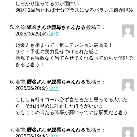
しっかり狙ってるのが面白い
3戦中1回当たれば十分プラスになるバランス感が絶妙
名前:
匿名さん＠競馬ちゃんねる
投稿日：
2025/06/25(水)
返信
起爆力も相まって一気にテンション最高潮！
サイト予想の実力見せつけられた感じ
新規でも容赦なく当てさせてくれるってめちゃ信頼で
きると思う！
名前:
匿名さん＠競馬ちゃんねる
投稿日：
2025/06/20(金)
返信
もしも有料イコール必ず当たるだと思ってる人いた
ら、それは早めに訂正したほうがいいよ
でもここの当たる確率が高いってのは事実だと思う
名前:
匿名さん＠競馬ちゃんねる
投稿日：
2025/06/19(木)
返信