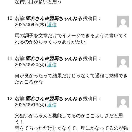
な買い目が多いと思う
名前:
匿名さん＠競馬ちゃんねる
投稿日：
2025/06/05(木)
返信
馬の調子を文章だけでイメージできるように書いてく
れるのがめちゃくちゃありがたい
名前:
匿名さん＠競馬ちゃんねる
投稿日：
2025/05/20(火)
返信
何が良かったって結果だけじゃなくて過程も納得でき
たところかな
名前:
匿名さん＠競馬ちゃんねる
投稿日：
2025/05/13(火)
返信
穴狙いがちゃんと機能してるのがここらしさだと思
う！
奇をてらっただけじゃなくて、理にかなってるのが強