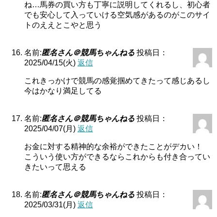
ね…馬券の買い方も丁寧に説明してくれるし、初心者
でも安心して入っていける空気感があるのがこのサイ
トのええとこやと思う
名前:
匿名さん＠競馬ちゃんねる
投稿日：
2025/04/15(火)
返信
これきっかけで競馬の感覚掴めてきたって感じあるし
今はかなり満足してる
名前:
匿名さん＠競馬ちゃんねる
投稿日：
2025/04/07(月)
返信
お金に対する精神的な余裕ができたことがデカい！
こういう使い方ができるならこれからも付き合ってい
きたいって思える
名前:
匿名さん＠競馬ちゃんねる
投稿日：
2025/03/31(月)
返信