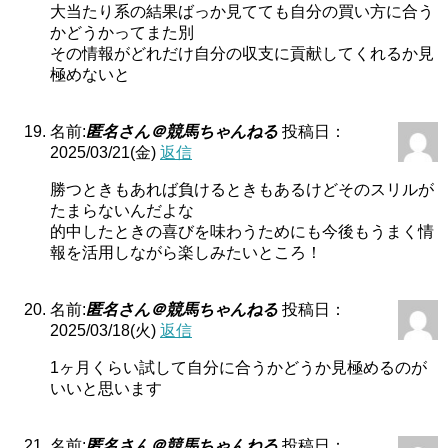
大当たり系の結果ばっか見てても自分の買い方に合う
かどうかってまた別
その情報がどれだけ自分の収支に貢献してくれるか見
極めないと
名前:
匿名さん＠競馬ちゃんねる
投稿日：
2025/03/21(金)
返信
勝つときもあれば負けるときもあるけどそのスリルが
たまらないんだよな
的中したときの喜びを味わうためにも今後もうまく情
報を活用しながら楽しみたいところ！
名前:
匿名さん＠競馬ちゃんねる
投稿日：
2025/03/18(火)
返信
1ヶ月くらい試して自分に合うかどうか見極めるのが
いいと思います
名前:
匿名さん＠競馬ちゃんねる
投稿日：