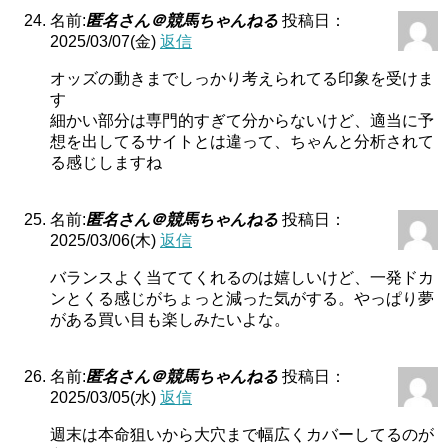
名前:
匿名さん＠競馬ちゃんねる
投稿日：
2025/03/07(金)
返信
オッズの動きまでしっかり考えられてる印象を受けま
す
細かい部分は専門的すぎて分からないけど、適当に予
想を出してるサイトとは違って、ちゃんと分析されて
る感じしますね
名前:
匿名さん＠競馬ちゃんねる
投稿日：
2025/03/06(木)
返信
バランスよく当ててくれるのは嬉しいけど、一発ドカ
ンとくる感じがちょっと減った気がする。やっぱり夢
がある買い目も楽しみたいよな。
名前:
匿名さん＠競馬ちゃんねる
投稿日：
2025/03/05(水)
返信
週末は本命狙いから大穴まで幅広くカバーしてるのが