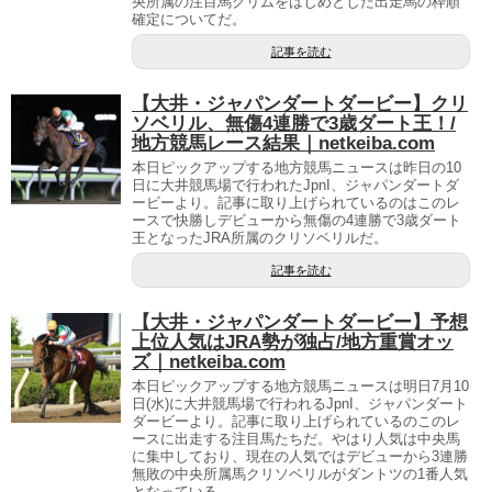
央所属の注目馬グリムをはじめとした出走馬の枠順
確定についてだ。
記事を読む
【大井・ジャパンダートダービー】クリ
ソベリル、無傷4連勝で3歳ダート王！/
地方競馬レース結果｜netkeiba.com
本日ピックアップする地方競馬ニュースは昨日の10
日に大井競馬場で行われたJpnI、ジャパンダートダ
ービーより。記事に取り上げられているのはこのレ
ースで快勝しデビューから無傷の4連勝で3歳ダート
王となったJRA所属のクリソベリルだ。
記事を読む
【大井・ジャパンダートダービー】予想
上位人気はJRA勢が独占/地方重賞オッ
ズ｜netkeiba.com
本日ピックアップする地方競馬ニュースは明日7月10
日(水)に大井競馬場で行われるJpnI、ジャパンダート
ダービーより。記事に取り上げられているのこのレ
ースに出走する注目馬たちだ。やはり人気は中央馬
に集中しており、現在の人気ではデビューから3連勝
無敗の中央所属馬クリソベリルがダントツの1番人気
となっている。