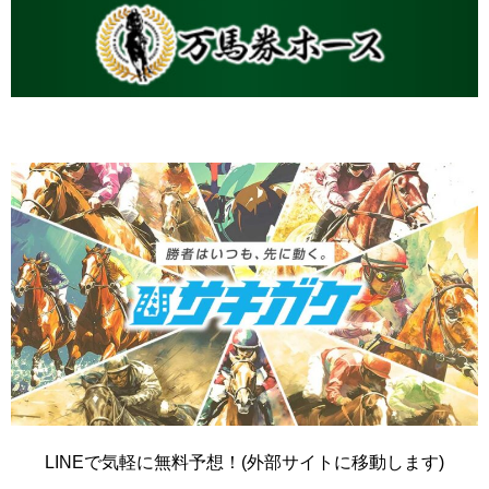
LINEで気軽に無料予想！(外部サイトに移動します)