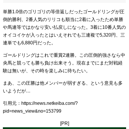
単勝1.0倍のゴリゴリの等倍返しだったゴールドリングが圧
倒的勝利、2番人気のリリコも順当に2着に入ったため単勝
や馬連等ではかなり安い払戻しになった。3着に10番人気の
オイコイケが入ったとはいえそれでも三連複で5,320円、三
連単でも6,880円だった。
ゴールドリングはこれで重賞2連勝。この圧倒的強さなら中
央馬と競っても勝ち負け出来そう。現在までにまだ対戦経
験は無いが、その時を楽しみに待ちたい。
まあ、この圧勝は他メンバーが弱すぎる、という意見も多
いようだが…
引用元：https://news.netkeiba.com/?
pid=news_view&no=153799
[PR]