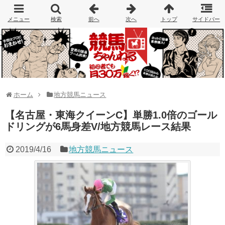
ホーム
地方競馬ニュース
【名古屋・東海クイーンC】単勝1.0倍のゴール
ドリングが6馬身差V/地方競馬レース結果
2019/4/16
地方競馬ニュース