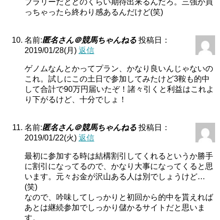
ブラリーだとどのくらい期待出来るんだろ。三強が買
っちゃったら終わり感あるんだけど(笑)
名前:
匿名さん＠競馬ちゃんねる
投稿日：
2019/01/28(月)
返信
ゲノムなんとかってプラン、かなり良いんじゃないの
これ。試しにこの土日で参加してみたけど3鞍も的中
して合計で90万円届いたぞ！諸々引くと利益はこれよ
り下がるけど、十分でしょ！
名前:
匿名さん＠競馬ちゃんねる
投稿日：
2019/01/22(火)
返信
最初に参加する時は結構割引してくれるというか勝手
に割引になってるので、かなり大事になってくると思
います。元々お金が沢山ある人は別でしょうけど…
(笑)
なので、吟味してしっかりと初回から的中を貰えれば
あとは継続参加でしっかり儲かるサイトだと思いま
す。