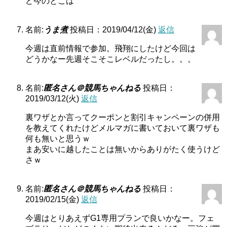
ど今のとこは
名前:
うま煮
投稿日：2019/04/12(金)
返信
今週は直前情報で参加。飛翔にしたけど今回は
どうかなー先週そこそこレベルだったし。。。
名前:
匿名さん＠競馬ちゃんねる
投稿日：
2019/03/12(火)
返信
裏ワザとか言ってクーポンと割引キャンペーンの併用
を教えてくれたけどメルマガに書いておいて裏ワザも
何も無いと思うｗ
まあ安いに越したことは無いからありがたく使うけど
さｗ
名前:
匿名さん＠競馬ちゃんねる
投稿日：
2019/02/15(金)
返信
今週はとりあえずG1専用プランで良いかなー。フェ