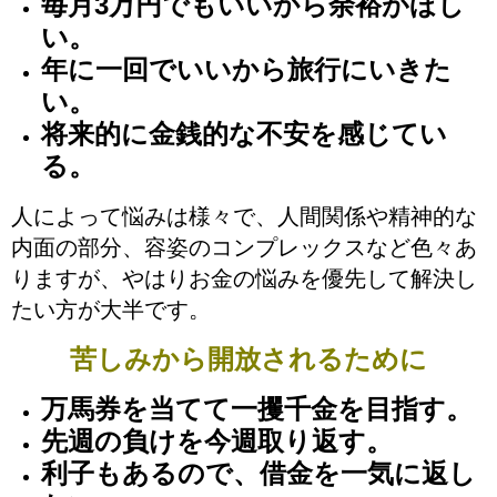
毎月3万円でもいいから余裕がほし
い。
年に一回でいいから旅行にいきた
い。
将来的に金銭的な不安を感じてい
る。
人によって悩みは様々で、人間関係や精神的な
内面の部分、容姿のコンプレックスなど色々あ
りますが、やはりお金の悩みを優先して解決し
たい方が大半です。
苦しみから開放されるために
万馬券を当てて一攫千金を目指す。
先週の負けを今週取り返す。
利子もあるので、借金を一気に返し