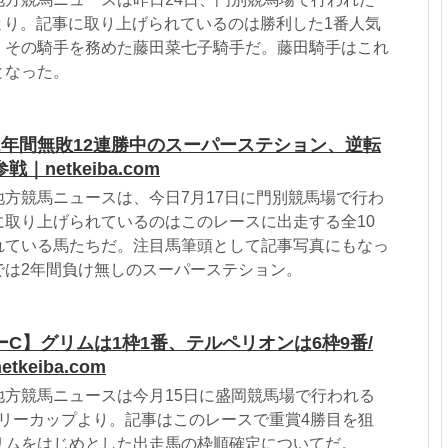
より。記事に取り上げられているのは勝利した1番人気
、その騎手を務めた藤田菜七子騎手だ。藤田騎手はこれ
となった。
2年間無敗12連勝中のスーパーステション、逆転
netkeiba.com
方競馬ニュースは、今日7月17日に門別競馬場で行わ
に取り上げられているのはこのレースに出走する全10
れている馬たちだ。注目馬筆頭として記事写真にもなっ
では2年間負け無しのスーパーステション。
C】グリムは1枠1番、テルペリオンは6枠9番/
keiba.com
地方競馬ニュースは今月15日に盛岡競馬場で行われる
ーキュリーカップより。記事はこのレースで重賞4勝目を狙
リムをはじめとした出走馬の枠順確定についてだ。