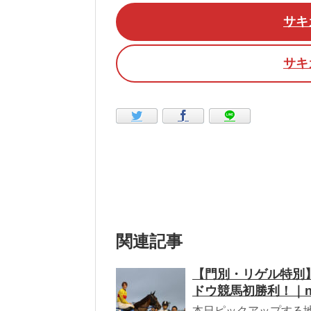
サキ
サキ
関連記事
【門別・リゲル特別
ドウ競馬初勝利！｜net
本日ピックアップする