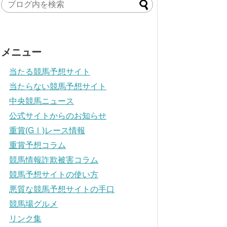
メニュー
当たる競馬予想サイト
当たらない競馬予想サイト
中央競馬ニュース
公式サイトからのお知らせ
重賞(GⅠ)レース情報
重賞予想コラム
競馬情報詐欺被害コラム
競馬予想サイトの使い方
悪質な競馬予想サイトの手口
競馬場グルメ
リンク集