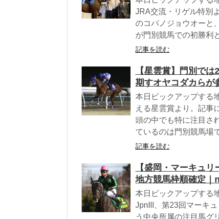
JRA交流・リゲル特別
のコパノジョウオーと
が門別競馬での初勝利
記事を読む
【星雲賞】門別では
期すオヤコダカらが参戦｜
本日ピックアップする地
える星雲賞より。記事
頭の中でも特に注目さ
ているのは門別競馬場
記事を読む
【盛岡・マーキュリー
地方競馬枠順確定｜net
本日ピックアップする
JpnIII、第23回マ
う中央所属の注目馬グ