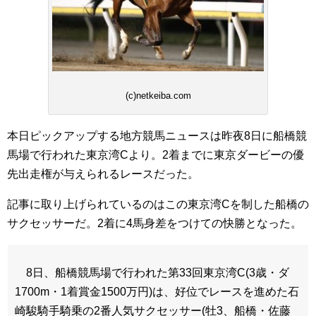
(c)netkeiba.com
本日ピックアップする地方競馬ニュースは昨夜8日に船橋競
馬場で行われた東京湾Cより。2着までに東京ダービーの優
先出走権が与えられるレースだった。
記事に取り上げられているのはこの東京湾Cを制した船橋の
サクセッサーだ。2着に4馬身差をつけての快勝となった。
8日、船橋競馬場で行われた第33回東京湾C(3歳・ダ
1700m・1着賞金1500万円)は、好位でレースを進めた石
崎駿騎手騎乗の2番人気サクセッサー(牡3、船橋・佐藤