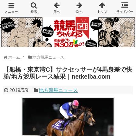
ホーム
地方競馬ニュース
【船橋・東京湾C】サクセッサーが4馬身差で快
勝/地方競馬レース結果｜netkeiba.com
2019/5/9
地方競馬ニュース