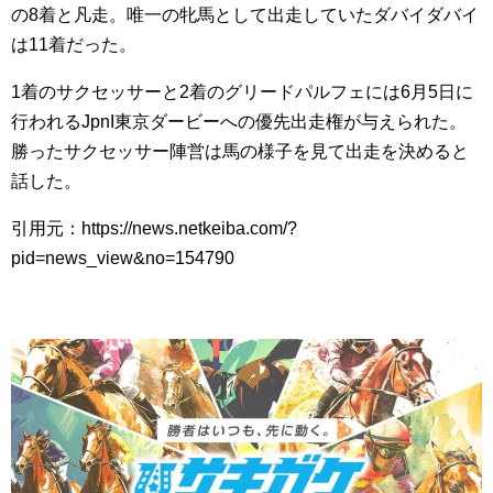
の8着と凡走。唯一の牝馬として出走していたダバイダバイ
は11着だった。
1着のサクセッサーと2着のグリードパルフェには6月5日に
行われるJpnI東京ダービーへの優先出走権が与えられた。
勝ったサクセッサー陣営は馬の様子を見て出走を決めると
話した。
引用元：https://news.netkeiba.com/?
pid=news_view&no=154790