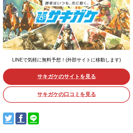
LINEで気軽に無料予想！(外部サイトに移動します)
サキガケのサイトを見る
サキガケの口コミを見る