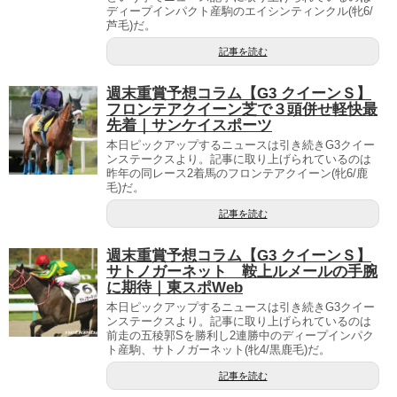
ディープインパクト産駒のエイシンティンクル(牝6/
芦毛)だ。
記事を読む
週末重賞予想コラム【G3 クイーンＳ】
フロンテアクイーン芝で３頭併せ軽快最
先着｜サンケイスポーツ
本日ピックアップするニュースは引き続きG3クイー
ンステークスより。記事に取り上げられているのは
昨年の同レース2着馬のフロンテアクイーン(牝6/鹿
毛)だ。
記事を読む
週末重賞予想コラム【G3 クイーンＳ】
サトノガーネット 鞍上ルメールの手腕
に期待｜東スポWeb
本日ピックアップするニュースは引き続きG3クイー
ンステークスより。記事に取り上げられているのは
前走の五稜郭Sを勝利し2連勝中のディープインパク
ト産駒、サトノガーネット(牝4/黒鹿毛)だ。
記事を読む