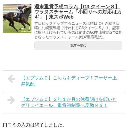
週末重賞予想コラム【G3 クイーンＳ】
ウラヌスチャーム「小回りへの対応はカ
ギ」｜東スポWeb
本日ピックアップするニュースは昨日に引き続き日
曜に札幌競馬場で行われるG3クイーンSより。記事
に取り上げられているのは前走のG3中山牝馬Sで2着
となったウラヌスチャーム(牝4/黒鹿毛)だ。
記事を読む
【エプソムＣ】こちらもディープ！アーサー上
昇気配
【エプソムＣ】２年１か月の休養明けを叩いた
グリュイエール、重賞初制覇へ反動Ｎｏ！
口コミの入力は終了しました。