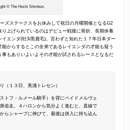
ight © The Hochi Shimbun.
ーズステークスをお休みして祝日の月曜開催となるG2
取り上げられているのはデビュー戦後に骨折、長期休養
イエンダ(牡3/黒鹿毛)。言わずと知れた１７年日本ダー
才能からするとこの全弟であるレイエンダの才能も疑う
う事もありいよいよその才能が試されるレースとなるだ
（１３日、美浦トレセン）
ストフ・ルメール騎手）を背にペイドメルヴェ
身追走。４ハロンから気分よく進むと、直線で
からシャープに伸びて、最後は併入に持ち込ん