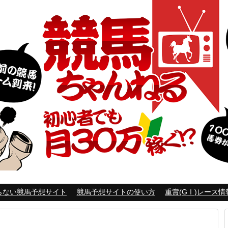
らない競馬予想サイト
競馬予想サイトの使い方
重賞(GⅠ)レース情