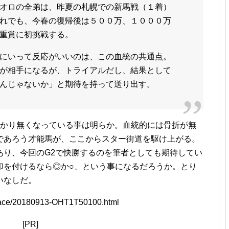
オロの全弟は、昨夏の札幌での新馬戦（１着）
れでも、今春の復帰後は５００万、１０００万
重賞に初挑戦する。
にいって反応がいいのは、この血統の共通点。
が相手になるが、トライアルだし、結果として
んじゃないか」と期待を持って送り出す。
っかり無くなっている事は明らか。血統的には骨折が無
であろう才能馬が、ここからスター街道を駆け上がる。
あり、今回のG2で快勝するのを筆者としても期待してい
印を付けるなら◎か○、という事になるだろうか。とり
いなしだ。
race/20180913-OHT1T50100.html
[PR]