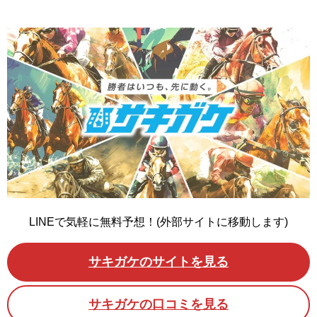
LINEで気軽に無料予想！(外部サイトに移動します)
サキガケのサイトを見る
サキガケの口コミを見る