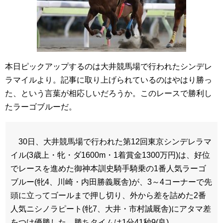
本日ピックアップするのは大井競馬場で行われたシンデレ
ラマイルより。記事に取り上げられているのはやはり勝っ
た、という言葉が相応しいだろうか。このレースで勝利し
たラーゴブルーだ。
30日、大井競馬場で行われた第12回東京シンデレラマ
イル(3歳上・牝・ダ1600m・1着賞金1300万円)は、好位
でレースを進めた御神本訓史騎手騎乗の1番人気ラーゴ
ブルー(牝4、川崎・内田勝義厩舎)が、3～4コーナーで先
頭に立ってゴールまで押し切り、外から差を詰めた2番
人気ニシノラピート(牝7、大井・市村誠厩舎)にアタマ差
をつけ優勝した。勝ちタイムは1分41秒9(良)。