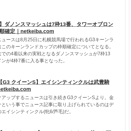
C】ダノンスマッシュは7枠13番、タワーオブロン
確定｜netkeiba.com
ュースは8月25日に札幌競馬場で行われるG3キーンラ
はこのキーンランドカップの枠順確定についてとなる。
での4着以来の実戦となるダノンスマッシュが7枠13
ンが4枠7番に入る事となった。
G3 クイーンS】エイシンティンクルは武豊騎
keiba.com
クアップするニュースは引き続きG3クイーンSより。金
介という事でニュース記事に取り上げられているのはデ
エイシンティンクル(牝6/芦毛)だ。