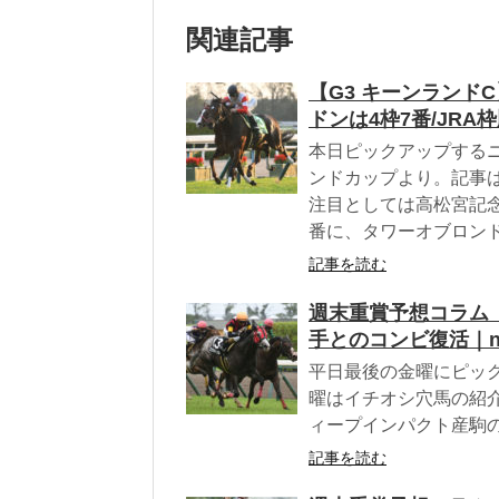
関連記事
【G3 キーンランド
ドンは4枠7番/JRA枠順
本日ピックアップするニ
ンドカップより。記事
注目としては高松宮記念
番に、タワーオブロンド
記事を読む
週末重賞予想コラム【
手とのコンビ復活｜net
平日最後の金曜にピッ
曜はイチオシ穴馬の紹
ィープインパクト産駒の
記事を読む