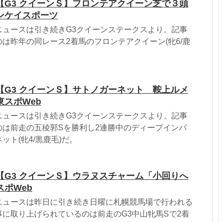
【G3 クイーンＳ】フロンテアクイーン芝で３頭
ンケイスポーツ
ニュースは引き続きG3クイーンステークスより。記事
は昨年の同レース2着馬のフロンテアクイーン(牝6/鹿
【G3 クイーンＳ】サトノガーネット 鞍上ルメ
スポWeb
ニュースは引き続きG3クイーンステークスより。記事
のは前走の五稜郭Sを勝利し2連勝中のディープインパ
ト(牝4/黒鹿毛)だ。
【G3 クイーンＳ】ウラヌスチャーム「小回りへ
ポWeb
ニュースは昨日に引き続き日曜に札幌競馬場で行われる
事に取り上げられているのは前走のG3中山牝馬Sで2着