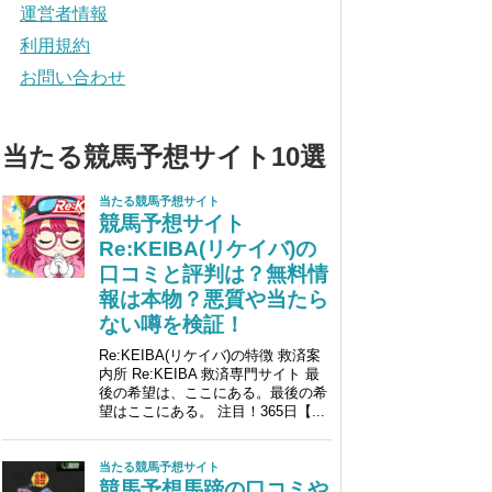
運営者情報
利用規約
お問い合わせ
当たる競馬予想サイト10選