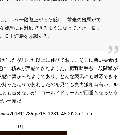
し、もう一段階上がった感じ。前走の競馬がで
な競馬にも対応できるようになってきた。長く
、ＧＩ連勝を意識する。
りだったが思った以上に伸びており、そこに悪い要素は
更に上積みが実感できたようだ。房野助手も一段階挙が
状態に繋がったようであり、どんな競馬にも対応できる
を持った走りで勝利したのを見ても実力派相当高い。ル
んとも言えないが、ゴールドドリームが回避となった今
たい一頭だ。
ews/20181128/ope18112811480022-n1.html
[PR]