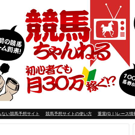
らない競馬予想サイト
競馬予想サイトの使い方
重賞(GⅠ)レース情