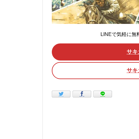
LINEで気軽に
サキ
サキ