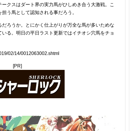
テークスはダート界の実力馬がひしめき合う大激戦。こ
を担う馬として認知される事だろう。
るだろうか。とにかく仕上がりが万全な馬が多いためな
ている。明日の平日ラスト更新ではイチオシ穴馬をチョ
019/02/14/0012063002.shtml
[PR]