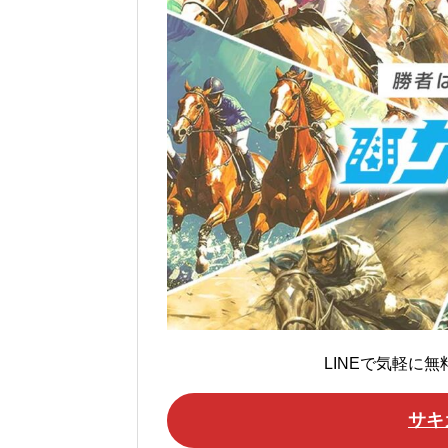
LINEで気軽に
サキ