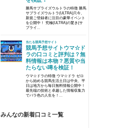
みんなの新着口コミ一覧