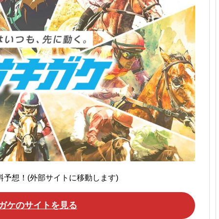
無料予想！(外部サイトに移動します)
ガケのサイトを見る