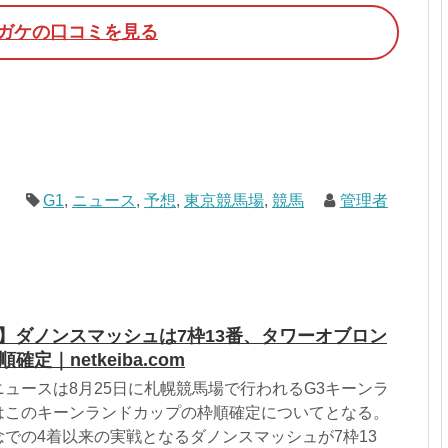
ガケの口コミを見る
G1
,
ニュース
,
予想
,
東京競馬場
,
競馬
管理者
C】ダノンスマッシュは7枠13番、タワーオブロン
確定｜netkeiba.com
ュースは8月25日に札幌競馬場で行われるG3キーンラ
はこのキーンランドカップの枠順確定についてとなる。
での4着以来の実戦となるダノンスマッシュが7枠13