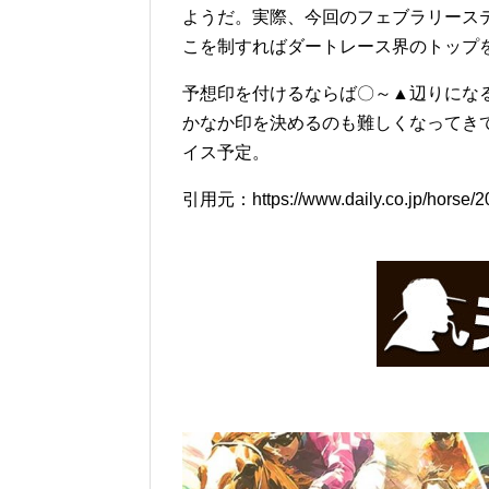
ようだ。実際、今回のフェブラリース
こを制すればダートレース界のトップ
予想印を付けるならば〇～▲辺りにな
かなか印を決めるのも難しくなってき
イス予定。
引用元：https://www.daily.co.jp/horse/2