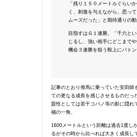
「残り１５０メートルぐらいか
く、刺激を与えながら。思って
ムーズだった」と期待通りの動
目指すはＧ１連勝。「千六とい
じるし、強い相手にどこまでや
機会３連勝を狙う鞍上にバトン
記事のとおり僚馬に乗っていた安田師
ての更なる成長を感じさせるものだっ
題性としては若干コパノ等の影に隠れ
補の一角。
1600メートルという距離は過去1度
るがその時から比べれば大きく成長し