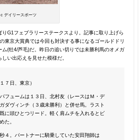
c デイリースポーツ
ぱりG1フェブラリーステークスより。記事に取り上げら
走の東京大賞典では今回も対決する事になるゴールドドリ
ム(牡4/芦毛)だ。昨日の追い切りでは未勝利馬のオメガ
らしい出応えを見せた模様だ。
１７日、東京）
パフュームは１３日、北村友（レースはＭ・デ
ガダヴィンチ（３歳未勝利）と併せ馬。ラスト
既に頭ひとつリード。軽く肩ムチを入れるとビ
めた。
秒４。パートナーに騎乗していた安田翔師は