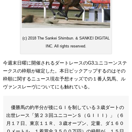
(c) 2018 The Sankei Shimbun. & SANKEI DIGITAL
INC. All rights reserved.
今週末日曜に開催されるダートレースのG3ユニコーンステ
ークスの枠順が確定した。本日ピックアップするのはその
枠順に関するニュース現在予想オッズでの１番人気馬、ル
ヴァンスレーヴについてにも触れている。
優勝馬の約半分が後にＧＩを制している３歳ダートの
出世レース「第２３回ユニコーンＳ（ＧＩＩＩ）」（６
月１７日、東京１１Ｒ、３歳オープン、定量、ダ１６０
０メートル、１着賞金３５００万円）の枠順が、１５日