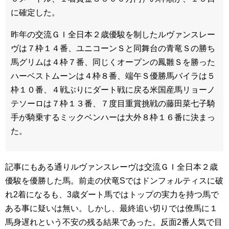
に確定した。
昨年の交流ＧＩ全日本２歳優駿を制したルヴァンスレー
ヴは７枠１４番、ユニコーンＳと同舞台の青竜Ｓの勝ち
馬グリムは４枠７番、同じくオープンの鳳雛Ｓを勝った
ハーベストムーンは４枠８番、端午Ｓ優勝馬バイラは５
枠１０番、４戦ぶりにダート戦に戻る米国産馬リョーノ
テソーロは７枠１３番、７度目重賞挑戦の藤田菜七子騎
手が騎乗するミックベンハーは大外８枠１６番に決まっ
た。
記事にもある通りルヴァンスレーヴは交流ＧＩ全日本２歳
優駿を優勝した馬。前走の伏竜Sではドンフォルティスに破
れ2着になるも、3歳ダート馬ではトップの実力を持つ馬で
ある事に疑いは無い。しかし、最終追い切りでは僚馬に１
馬身遅れという不安の残る結果であった。反面2番人気で目