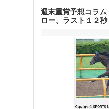
週末重賞予想コラム
ロー、ラスト１２秒
Copyright © SPORTS N