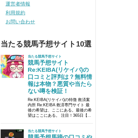
運営者情報
利用規約
お問い合わせ
当たる競馬予想サイト10選