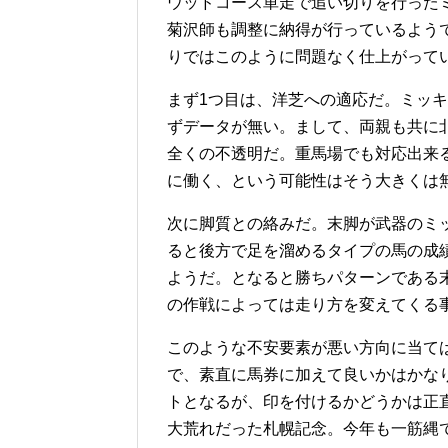
ウッドコース単走で追い切りを行った
菊沢師も調整に納得が行っているよう
りではこのように問題なく仕上がって
まず1つ目は、洋芝への適応だ。ミッ
ずデータが無い。まして、両親も共に
全くの不透明だ。重馬場でも対応出来
に働く、という可能性はそう大きくは
次に脚質との絡みだ。末脚が武器のミ
ると後方で足を溜めるタイプの馬の成
ようだ。となると勝ちパターンである
の作戦によっては走り方を変えてくる
このような不安要素が悪い方向に当て
で、素直に馬券に加えて良いかはかな
トとなるが、印を付けるかどうかは正
大荒れだった札幌記念。今年も一筋縄