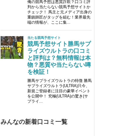
みんなの新着口コミ一覧