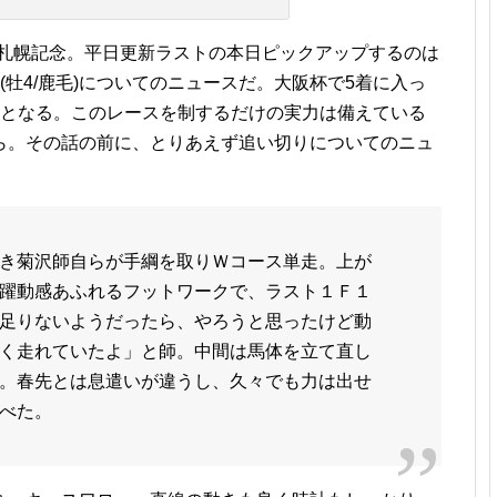
2札幌記念。平日更新ラストの本日ピックアップするのは
牡4/鹿毛)についてのニュースだ。大阪杯で5着に入っ
スとなる。このレースを制するだけの実力は備えている
ら。その話の前に、とりあえず追い切りについてのニュ
き菊沢師自らが手綱を取りＷコース単走。上が
躍動感あふれるフットワークで、ラスト１Ｆ１
足りないようだったら、やろうと思ったけど動
く走れていたよ」と師。中間は馬体を立て直し
。春先とは息遣いが違うし、久々でも力は出せ
べた。