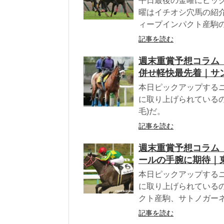
平日最後の金曜にピッ
曜はイチオシ穴馬の紹
ィープインパクト産駒の
記事を読む
週末重賞予想コラム
併せ軽快最先着｜サ
本日ピックアップする
に取り上げられているの
毛)だ。
記事を読む
週末重賞予想コラム
ールの手腕に期待｜東
本日ピックアップする
に取り上げられている
クト産駒、サトノガーネッ
記事を読む