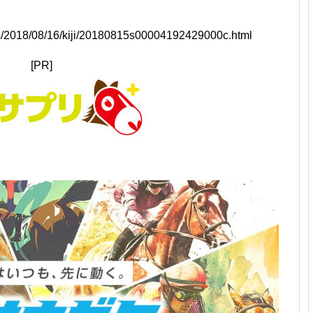
ws/2018/08/16/kiji/20180815s00004192429000c.html
[PR]