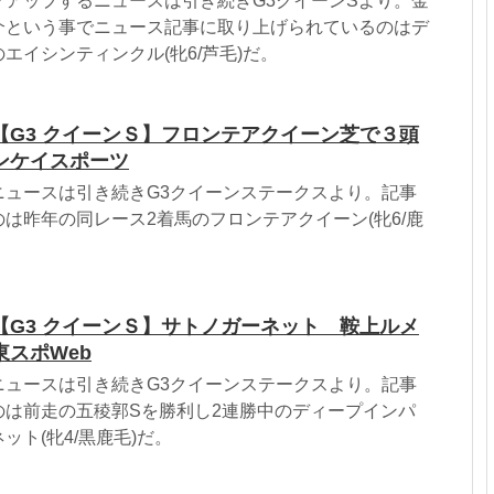
クアップするニュースは引き続きG3クイーンSより。金
介という事でニュース記事に取り上げられているのはデ
エイシンティンクル(牝6/芦毛)だ。
【G3 クイーンＳ】フロンテアクイーン芝で３頭
ンケイスポーツ
ニュースは引き続きG3クイーンステークスより。記事
は昨年の同レース2着馬のフロンテアクイーン(牝6/鹿
【G3 クイーンＳ】サトノガーネット 鞍上ルメ
スポWeb
ニュースは引き続きG3クイーンステークスより。記事
のは前走の五稜郭Sを勝利し2連勝中のディープインパ
ト(牝4/黒鹿毛)だ。