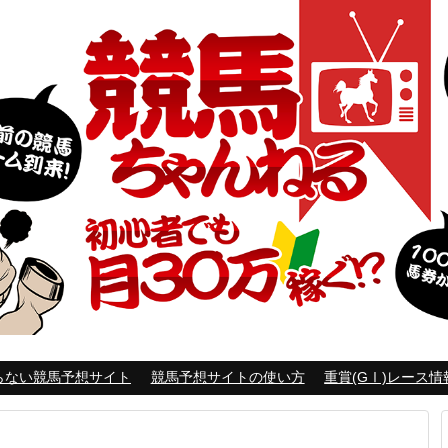
らない競馬予想サイト
競馬予想サイトの使い方
重賞(GⅠ)レース情