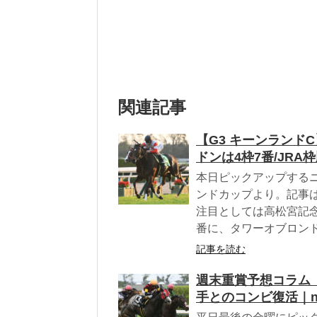
関連記事
【G3 キーンランド
ドンは4枠7番/JRA枠順
本日ピックアップするニ
ンドカップより。記事
注目としては高松宮記念
番に、タワーオブロンド
記事を読む
週末重賞予想コラム【
手とのコンビ復活｜net