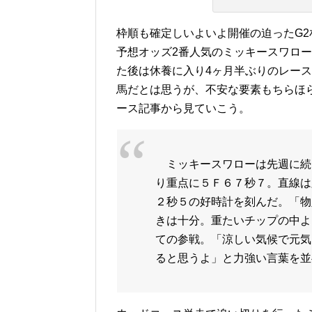
枠順も確定しいよいよ開催の迫ったG
予想オッズ2番人気のミッキースワロー(
た後は休養に入り4ヶ月半ぶりのレー
馬だとは思うが、不安な要素もちらほ
ース記事から見ていこう。
ミッキースワローは先週に続
り重点に５Ｆ６７秒７。直線は
２秒５の好時計を刻んだ。「物
きは十分。重たいチップの中よ
ての参戦。「涼しい気候で元気
ると思うよ」と力強い言葉を並