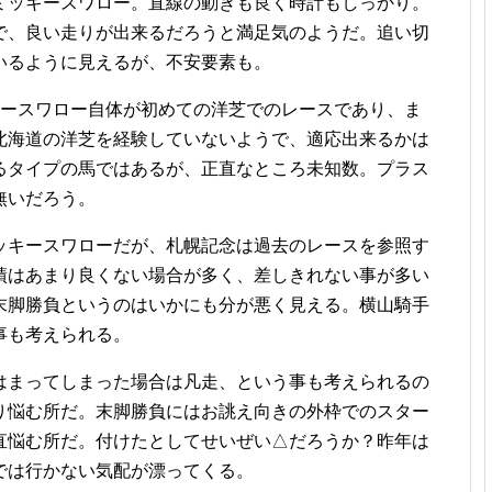
ミッキースワロー。直線の動きも良く時計もしっかり。
で、良い走りが出来るだろうと満足気のようだ。追い切
いるように見えるが、不安要素も。
キースワロー自体が初めての洋芝でのレースであり、ま
北海道の洋芝を経験していないようで、適応出来るかは
るタイプの馬ではあるが、正直なところ未知数。プラス
無いだろう。
ッキースワローだが、札幌記念は過去のレースを参照す
績はあまり良くない場合が多く、差しきれない事が多い
末脚勝負というのはいかにも分が悪く見える。横山騎手
事も考えられる。
はまってしまった場合は凡走、という事も考えられるの
り悩む所だ。末脚勝負にはお誂え向きの外枠でのスター
直悩む所だ。付けたとしてせいぜい△だろうか？昨年は
では行かない気配が漂ってくる。