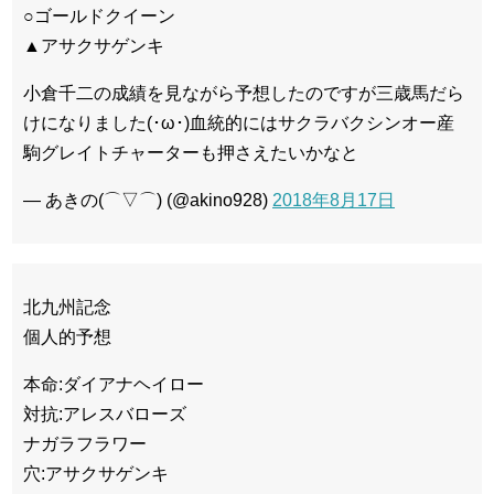
○ゴールドクイーン
▲アサクサゲンキ
小倉千二の成績を見ながら予想したのですが三歳馬だら
けになりました(･ω･)血統的にはサクラバクシンオー産
駒グレイトチャーターも押さえたいかなと
— あきの(⌒▽⌒) (@akino928)
2018年8月17日
北九州記念
個人的予想
本命:ダイアナヘイロー
対抗:アレスバローズ
ナガラフラワー
穴:アサクサゲンキ