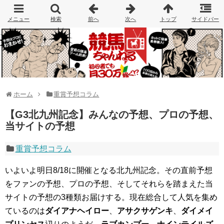
ホーム
重賞予想コラム
【G3北九州記念】みんなの予想、プロの予想、
当サイトの予想
重賞予想コラム
いよいよ明日8/18に開催となる北九州記念。その直前予想
をファンの予想、プロの予想、そしてそれらを踏まえた当
サイトの予想の3種類お届けする。現在総合して人気を集め
ているのは
ダイアナヘイロー
、
アサクサゲンキ
、
ダイメイ