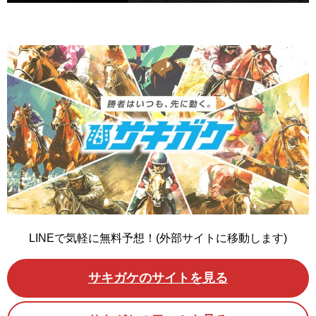
LINEで気軽に無料予想！(外部サイトに移動します)
サキガケのサイトを見る