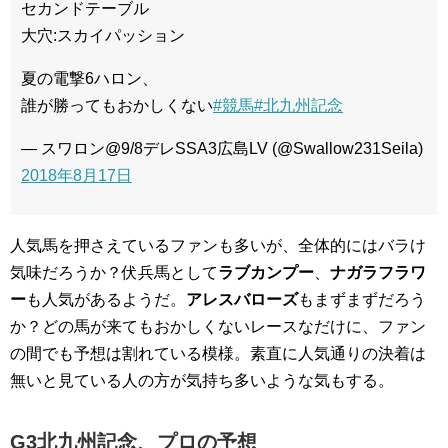
セカンドテーブル
大穴:スカイパッション
夏の電撃6ハロン、
誰が勝ってもおかしくない
#競馬
#北九州記念
— スワロン@9/8デレSSA3広島LV (@Swallow231Seila)
2018年8月17日
人気馬を押さえているファンも多いが、全体的にはバラけ
気味だろうか？伏兵馬として
ラブカンプー
、
ナガラフラワ
ー
も人気があるようだ。
アレスバローズ
もまずまずだろう
か？どの馬が来てもおかしくないレースなだけに、ファン
の間でも予想は割れている模様。素直に人気通りの決着は
無いと見ている人の方が気持ち多いような気もする。
G3北九州記念、プロの予想