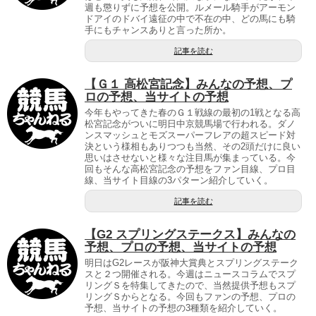
週も懲りずに予想を公開。ルメール騎手がアーモン
ドアイのドバイ遠征の中で不在の中、どの馬にも騎
手にもチャンスありと言った所か。
記事を読む
【Ｇ１ 高松宮記念】みんなの予想、プ
ロの予想、当サイトの予想
今年もやってきた春のＧ１戦線の最初の1戦となる高
松宮記念がついに明日中京競馬場で行われる。ダノ
ンスマッシュとモズスーパーフレアの超スピード対
決という様相もありつつも当然、その2頭だけに良い
思いはさせないと様々な注目馬が集まっている。今
回もそんな高松宮記念の予想をファン目線、プロ目
線、当サイト目線の3パターン紹介していく。
記事を読む
【G2 スプリングステークス】みんなの
予想、プロの予想、当サイトの予想
明日はG2レースが阪神大賞典とスプリングステーク
スと２つ開催される。今週はニュースコラムでスプ
リングＳを特集してきたので、当然提供予想もスプ
リングＳからとなる。今回もファンの予想、プロの
予想、当サイトの予想の3種類を紹介していく。