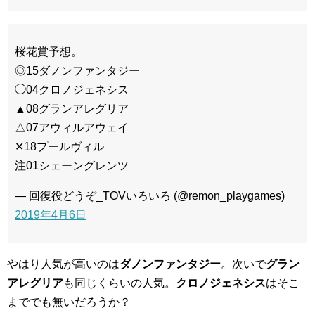
桜花賞予想。
◎15ダノンファンタジー
◯04クロノジェネシス
▲08グランアレグリア
△07アウィルアウェイ
✕18プールヴィル
注01シェーングレンツ
— 回復役どうぞ_TOVいろいろ (@remon_playgames)
2019年4月6日
やはり人気が高いのは
ダノンファンタジー
。次いで
グラン
アレグリア
も同じくらいの人気。
クロノジェネシス
はそこ
まででも無いだろうか？