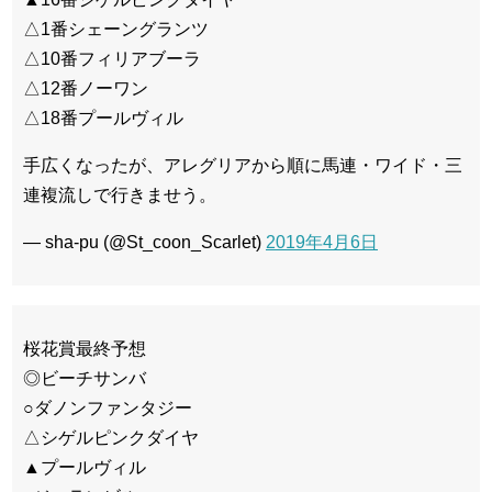
△1番シェーングランツ
△10番フィリアブーラ
△12番ノーワン
△18番プールヴィル
手広くなったが、アレグリアから順に馬連・ワイド・三
連複流しで行きませう。
— sha-pu (@St_coon_Scarlet)
2019年4月6日
桜花賞最終予想
◎ビーチサンバ
○ダノンファンタジー
△シゲルピンクダイヤ
▲プールヴィル