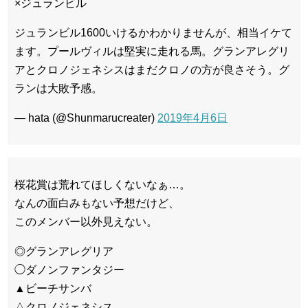
×ジュランビル
ジュランビル1600いけるかわかりませんが、相当イケて
ます。プールヴィルは堅実に走れる馬。グランアレグリ
アとクロノジェネシスはまだクロノの方が良さそう。グ
ランは大敗予感。
— hata (@Shunmarucreater)
2019年4月6日
桜花賞は荒れてほしくないなぁ…。
なんの面白みもない予想だけど、
このメンバー以外見えない。
◎グランアレグリア
◯ダノンファンタジー
▲ビーチサンバ
△クロノジェネシス