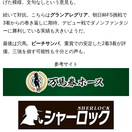
げた模様。文句なしという意見も。
続いて対抗。こちらは
グランアレグリア
。朝日杯FS挑戦で
3着からの巻き返しに期待。デビュー戦でダノンファンタジ
ーに勝利している実績も大きいようだ。
最後は穴馬。
ビーチサンバ
。重賞での安定した2着3着が評
価。三強を崩す可能性も十分との声も。
参考サイト