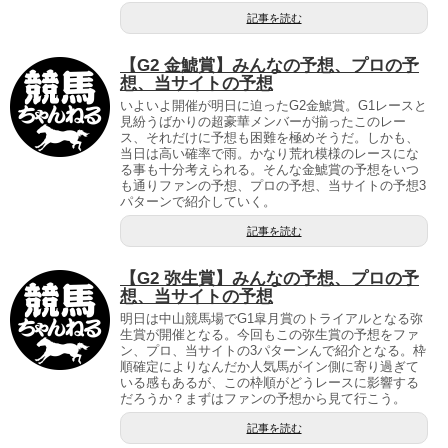
記事を読む
【G2 金鯱賞】みんなの予想、プロの予
想、当サイトの予想
いよいよ開催が明日に迫ったG2金鯱賞。G1レースと
見紛うばかりの超豪華メンバーが揃ったこのレー
ス、それだけに予想も困難を極めそうだ。しかも、
当日は高い確率で雨。かなり荒れ模様のレースにな
る事も十分考えられる。そんな金鯱賞の予想をいつ
も通りファンの予想、プロの予想、当サイトの予想3
パターンで紹介していく。
記事を読む
【G2 弥生賞】みんなの予想、プロの予
想、当サイトの予想
明日は中山競馬場でG1皐月賞のトライアルとなる弥
生賞が開催となる。今回もこの弥生賞の予想をファ
ン、プロ、当サイトの3パターンんで紹介となる。枠
順確定によりなんだか人気馬がイン側に寄り過ぎて
いる感もあるが、この枠順がどうレースに影響する
だろうか？まずはファンの予想から見て行こう。
記事を読む