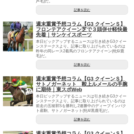
芦毛)だ。
記事を読む
週末重賞予想コラム【G3 クイーンＳ】
フロンテアクイーン芝で３頭併せ軽快最
先着｜サンケイスポーツ
本日ピックアップするニュースは引き続きG3クイー
ンステークスより。記事に取り上げられているのは
昨年の同レース2着馬のフロンテアクイーン(牝6/鹿
毛)だ。
記事を読む
週末重賞予想コラム【G3 クイーンＳ】
サトノガーネット 鞍上ルメールの手腕
に期待｜東スポWeb
本日ピックアップするニュースは引き続きG3クイー
ンステークスより。記事に取り上げられているのは
前走の五稜郭Sを勝利し2連勝中のディープインパク
ト産駒、サトノガーネット(牝4/黒鹿毛)だ。
記事を読む
週末重賞予想コラム【G3 クイーンＳ】