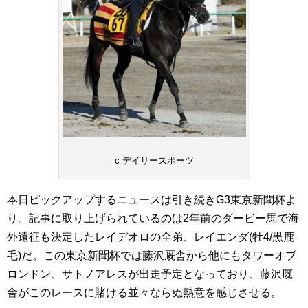
c デイリースポーツ
本日ピックアップするニュースは引き続きG3東京新聞杯よ
り。記事に取り上げられているのは2年前のダービー馬で海
外遠征も決定したレイデオロの全弟、レイエンダ(牡4/黒鹿
毛)だ。この東京新聞杯では藤沢厩舎から他にもタワーオブ
ロンドン、サトノアレスが出走予定となっており、藤沢厩
舎がこのレースに賭ける並々ならぬ熱意を感じさせる。