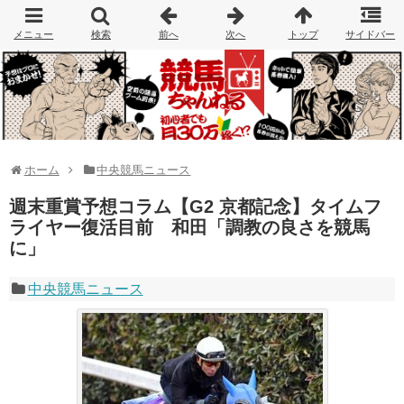
ホーム
中央競馬ニュース
週末重賞予想コラム【G2 京都記念】タイムフ
ライヤー復活目前 和田「調教の良さを競馬
に」
中央競馬ニュース