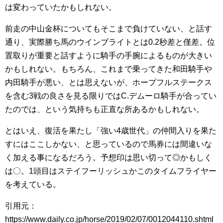
は変わっていたかもしれない。
前走の中山金杯についてもそこまで負けていない、と話す
通り、実際勝ち馬のウインブライトとは0.2秒差と僅差。位
置取りが重要と話すように騎手の手腕によるものが大きい
かもしれない。もちろん、これまで乗ってきた和田騎手や
内田騎手が悪い、とは思えないが、ホープフルステークス
を含む3戦の良さを見る限りではC.デムーロ騎手が合ってい
たのでは、という気持ちも正直な所あるかもしれない。
とはいえ、復活を果たし「強い4歳世代」の仲間入りを果た
すにはここしかない、と思っているので馬券には間違いな
く加える事になるだろう。予想印は思い切って◎かもしく
は〇。1頭目はステイフーリッシュかこのタイムフライヤー
を考えている。
引用元：
https://www.daily.co.jp/horse/2019/02/07/0012044110.shtml