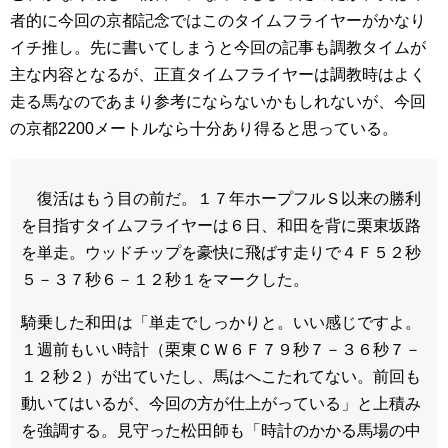
者的に今回の京都記念ではこのタイムフライヤーがかなり
イチ推し。先に書いてしまうと今回の記事も調教タイムが
主な内容となるが、正直タイムフライヤーは調教時はよく
走る馬なのであまり参考にならないかもしれないが、今回
の京都2200メートルなら十分あり得ると思っている。
復活はもう目の前だ。１７年ホープフルＳ以来の勝利
を目指すタイムフライヤーは６日、和田を背に栗東坂路
を単走。ウッドチップを豪快に飛ばす走りで４Ｆ５２秒
５－３７秒６－１２秒１をマークした。
騎乗した和田は「単走でしっかりと。いい感じですよ。
１週前もいい時計（栗東ＣＷ６Ｆ７９秒７－３６秒７－
１２秒２）が出ていたし、馬はへこたれてない。前回も
動いてはいるが、今回の方が仕上がっている」と上積み
を強調する。見守った松田師も「時計のかかる馬場の中